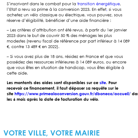
S’inscrivant dans le combat pour la
transition énergétique
,
l’Etat a revu sa prime à la conversion 2023. En effet
,
si vous
achetez un vélo classique ou électrique, vous pouvez, sous
réserve d’éligibilité, bénéficier d’une aide financière :
– Les critères d’attribution ont été revus, à partir du 1er janvier
2023 dans le but de couvrir 50 % des ménages les plus
modestes (revenu fiscal de référence par part inférieur à 14 089
€, contre 13 489 € en 2022).
– Si vous avez plus de 18 ans, résidez en France et que vous
possédez des ressources inférieures à 14 089 euros, ou encore
que vous êtes en situation de handicap, vous êtes éligible à
cette aide.
Les montants des aides sont disponibles sur ce
site
. Pour
recevoir ce financement, il faut déposer sa requête sur le
site
https://www.primealaconversion.gouv.fr/dboneco/accueil/
da
les 6 mois après la date de facturation du vélo
.
VOTRE VILLE, VOTRE MAIRIE