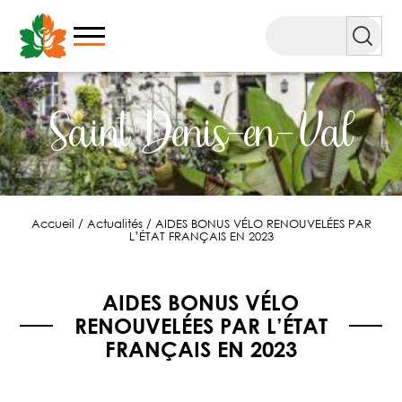
Aller
au
Rechercher
contenu
Saint Denis-en-Val
Accueil
/
Actualités
/
AIDES BONUS VÉLO RENOUVELÉES PAR
L’ÉTAT FRANÇAIS EN 2023
AIDES BONUS VÉLO
RENOUVELÉES PAR L’ÉTAT
FRANÇAIS EN 2023