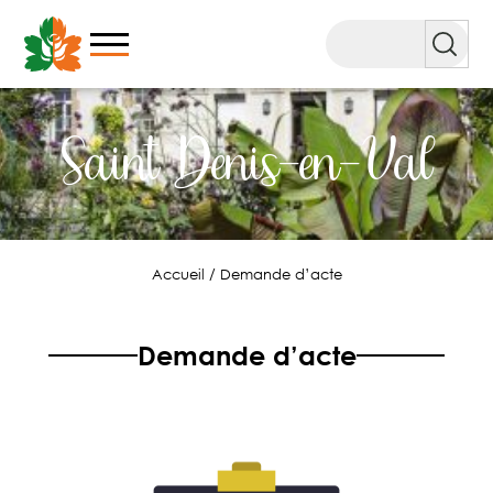
Aller
au
Rechercher
contenu
Saint Denis-en-Val
Accueil
/
Demande d’acte
Demande d’acte