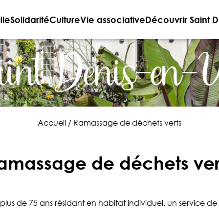
lle
Solidarité
Culture
Vie associative
Découvrir Saint D
int Denis-en-
Accueil
/
Ramassage de déchets verts
amassage de déchets ver
plus de 75 ans résidant en habitat individuel, un service d