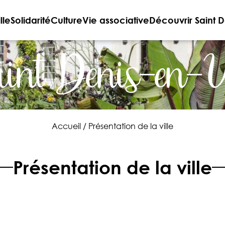
lle
Solidarité
Culture
Vie associative
Découvrir Saint D
int Denis-en-
Accueil
/
Présentation de la ville
Présentation de la ville