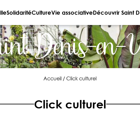
lle
Solidarité
Culture
Vie associative
Découvrir Saint D
int Denis-en-
Accueil
/
Click culturel
Click culturel