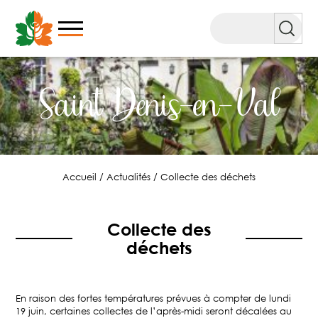
Aller
au
Rechercher
contenu
Saint Denis-en-Val
Accueil
/
Actualités
/
Collecte des déchets
Collecte des
déchets
En raison des fortes températures prévues à compter de lundi
19 juin, certaines collectes de l’après-midi seront décalées au