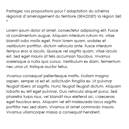
Partagez vos propositions pour l’adaptation du schéma
régional d’aménagement du territoire (SRADDET) la région 360
°
Lorem ipsum dolor sit amet, consectetur adipiscing elit. Fusce
id condimentum augue. Aliquam interdum rutrum mi, vitae
blandit odio mollis eget. Proin lorem quam, sodales et
vestibulum porttitor, dictum vehicula ante. Fusce interdum
tempus eros a iaculis. Quisque vel sagittis quam, vitae iaculis
est. Sed eget mauris at felis accumsan faucibus. Vivamus
scelerisque a nulla quis cursus. Vestibulum ex diam, fermentum
nec urna ut, tristique auctor tellus.
Vivamus consequat pellentesque mattis. Nullam magna
sapien, semper id est et, sollicitudin fringilla ex. Ut pulvinar
feugiat libero at sagittis. Nunc feugiat feugiat dictum. Aliquam
lobortis eu elit eget pulvinar. Duis vehicula aliquet purus. Sed
pharetra turpis risus, vel blandit risus eleifend ac. Maecenas
eget faucibus eros. Aliquam vel elit malesuada lacus sagittis
porttitor nec sed diam. Vivamus sit amet commodo mauris.
Vivamus ullamcorper massa a consequat hendrerit.