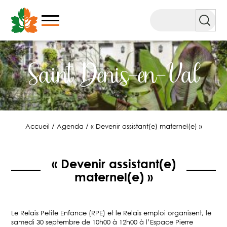
Aller
au
Rechercher
contenu
Saint Denis-en-Val
Accueil
/
Agenda
/
« Devenir assistant(e) maternel(e) »
« Devenir assistant(e)
maternel(e) »
Le Relais Petite Enfance (RPE) et le Relais emploi organisent, le
samedi 30 septembre de 10h00 à 12h00 à l’Espace Pierre